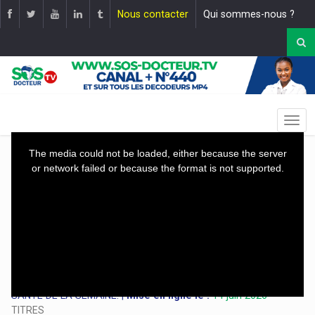
Nous contacter
Qui sommes-nous ?
This
The media could not be loaded, either because the server
is
or network failed or because the format is not supported.
a
modal
window.
Le RÉTROSPECTIVE DES GRANDES LIGNES DE L’ACTUALITÉ
SANTÉ DE LA SEMAINE. |
Mise en ligne le :
14 juin 2026
TITRES