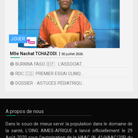
JOUER
Mlle Nachat TCHAZODI.
|
30 juillet 2026
🔵 BURKINA FASO 🇧🇫 : L’ASSOCIAT...
🟢 RDC 🇨🇩: PREMIER ESSAI CLINIQ...
🔴 DOSSIER - ASTUCES PÉDIATRIQU...
A propos de nous
Dans le souci de mieux servir la population dans le domaine de
la santé, L’OING AIMES-AFRIQUE a lancé officiellement le 29
Août 2020 sous l’autorisation de la HAAC (N. 41/HAAC/20P du