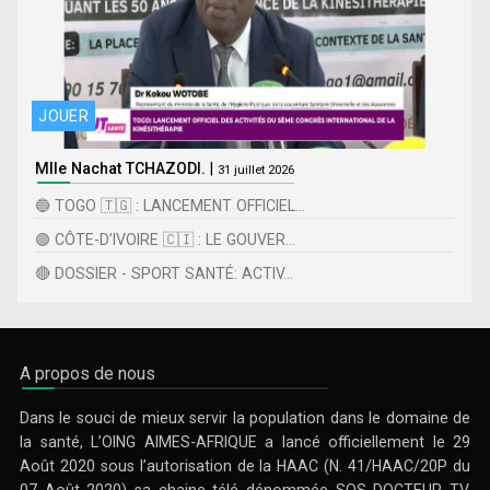
JOUER
Mlle Nachat TCHAZODI.
|
31 juillet 2026
🔵 TOGO 🇹🇬 : LANCEMENT OFFICIEL...
🟢 CÔTE-D’IVOIRE 🇨🇮 : LE GOUVER...
🔴 DOSSIER - SPORT SANTÉ: ACTIV...
A propos de nous
Dans le souci de mieux servir la population dans le domaine de
la santé, L’OING AIMES-AFRIQUE a lancé officiellement le 29
Août 2020 sous l’autorisation de la HAAC (N. 41/HAAC/20P du
07 Août 2020) sa chaine télé dénommée SOS DOCTEUR TV.