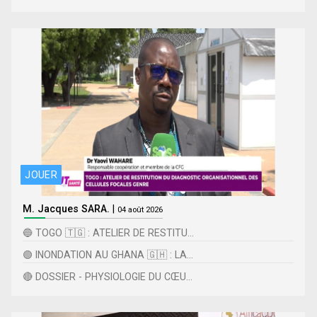
JOUER
M. Jacques SARA.
|
04 août 2026
🔵 TOGO 🇹🇬 : ATELIER DE RESTITU...
🟢 INONDATION AU GHANA 🇬🇭 : LA...
🔴 DOSSIER - PHYSIOLOGIE DU CŒU...