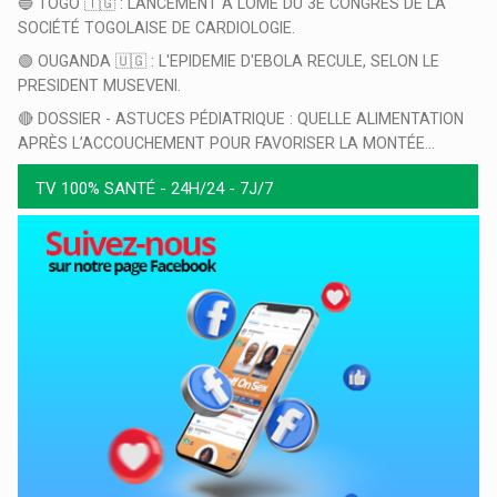
🔵 TOGO 🇹🇬 : LANCEMENT À LOMÉ DU 3E CONGRÈS DE LA
SOCIÉTÉ TOGOLAISE DE CARDIOLOGIE.
🟢 OUGANDA 🇺🇬 : L'EPIDEMIE D'EBOLA RECULE, SELON LE
PRESIDENT MUSEVENI.
🔴 DOSSIER - ASTUCES PÉDIATRIQUE : QUELLE ALIMENTATION
APRÈS L’ACCOUCHEMENT POUR FAVORISER LA MONTÉE...
TV 100% SANTÉ - 24H/24 - 7J/7