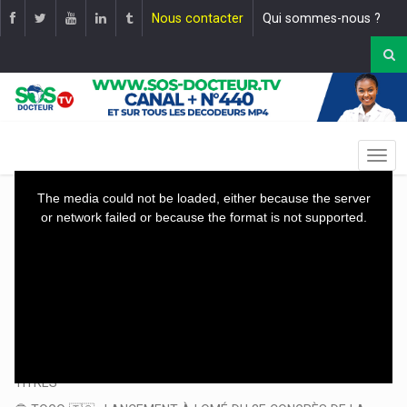
Nous contacter
Qui sommes-nous ?
This
The media could not be loaded, either because the server
is
or network failed or because the format is not supported.
a
modal
window.
Le JT : 19H30 |
Mise en ligne le :
11 juin 2026
TITRES