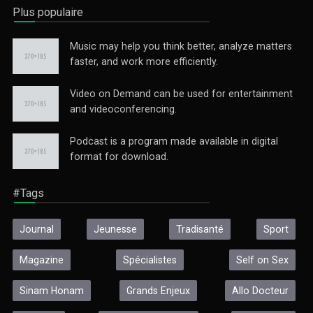
Plus populaire
Music may help you think better, analyze matters
faster, and work more efficiently.
Video on Demand can be used for entertainment
and videoconferencing.
Podcast is a program made available in digital
format for download.
Le Sport Santé
Une émission sportive matinale centrée sur les différents
types ...
#Tags
Journal
Jeunesse
Tradisanté
Sport
Magazine
Spécialistes
Self on Sex
Sinam Honam
Grands Enjeux
Allo Docteur