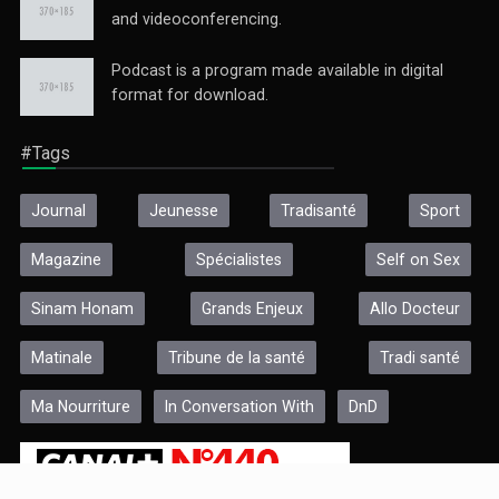
and videoconferencing.
Podcast is a program made available in digital
format for download.
Les Mesures de Prudence
Ce mini magazine alerte la population sur les actes à poser ...
#Tags
Journal
Jeunesse
Tradisanté
Sport
Magazine
Spécialistes
Self on Sex
Sinam Honam
Grands Enjeux
Allo Docteur
Matinale
Tribune de la santé
Tradi santé
Ma Nourriture
In Conversation With
DnD
Les Jeunes en Parlent
L’émission qui contribue à l'épanouissement des jeunes ...