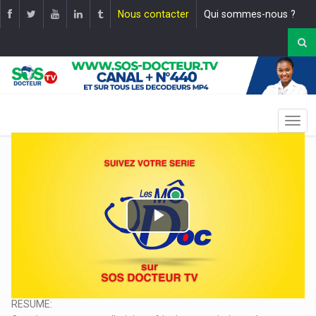
Nous contacter
Qui sommes-nous ?
Play
Video
Saison: 1| Episode: 19
|
Mise en ligne le : 06 février 2022
THEME: Effets Néfastes De La Dépigmentation Artificielle
RESUME: