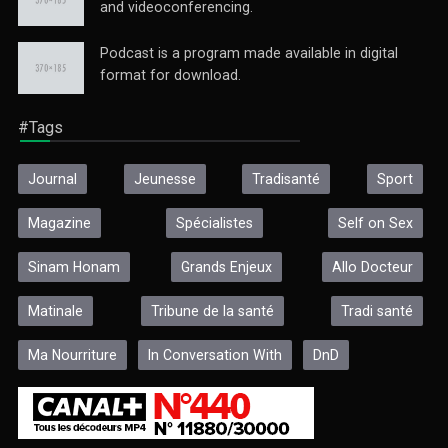
and videoconferencing.
Podcast is a program made available in digital
format for download.
#Tags
Journal
Jeunesse
Tradisanté
Sport
Magazine
Spécialistes
Self on Sex
Sinam Honam
Grands Enjeux
Allo Docteur
Matinale
Tribune de la santé
Tradi santé
Ma Nourriture
In Conversation With
DnD