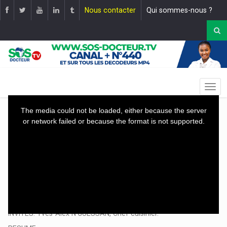
Nous contacter
Qui sommes-nous ?
This
The media could not be loaded, either because the server
is
or network failed or because the format is not supported.
a
modal
window.
THEME: SAUCE LÉGUMES ET FRUITS, RIZ AU LAIT DE COCO. |
Mise en ligne le :
18 avril 2026
INVITES: Yves-Alex N'GUESSAN, Chef cuisinier.