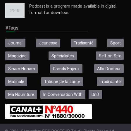
Podcast is a program made available in digital
format for download.
#Tags
Journal
Jeunesse
Tradisanté
Sport
Magazine
Spécialistes
Self on Sex
Sinam Honam
Grands Enjeux
Allo Docteur
Matinale
Tribune de la santé
Tradi santé
Ma Nourriture
In Conversation With
DnD