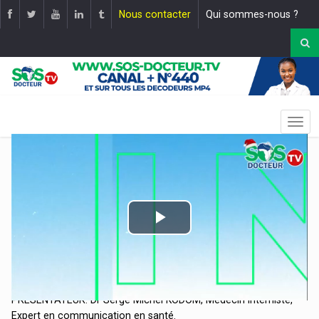
Nous contacter
Qui sommes-nous ?
Play
Video
THEME: 2026, VOTRE SANTÉ ET VOTRE BIEN ÊTRE, NOS
PRIORITÉS !
|
Mise en ligne le :
01 janvier 2026
PRESENTATEUR: Dr Serge Michel KODOM, Médecin Interniste,
Expert en communication en santé.