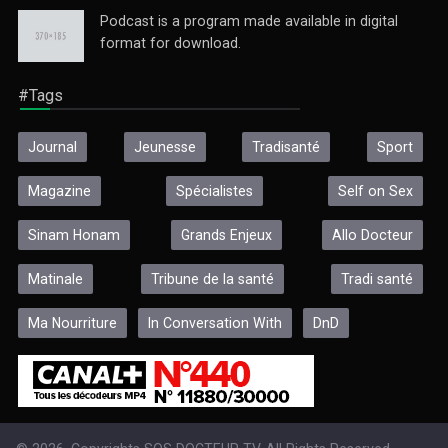
Podcast is a program made available in digital
format for download.
#Tags
Journal
Jeunesse
Tradisanté
Sport
Magazine
Spécialistes
Self on Sex
Sinam Honam
Grands Enjeux
Allo Docteur
Matinale
Tribune de la santé
Tradi santé
Ma Nourriture
In Conversation With
DnD