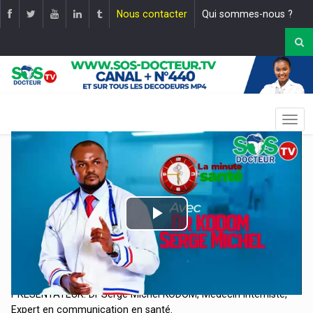
Nous contacter
Qui sommes-nous ?
Play
Video
THEME: QUELS SONT LES FACTEURS FAVORISANT LA
SURVENUE D'UN AVC ?
|
Mise en ligne le :
31 octobre 2025
PRESENTATEUR: Dr Serge Michel KODOM, Médecin Interniste,
Expert en communication en santé.