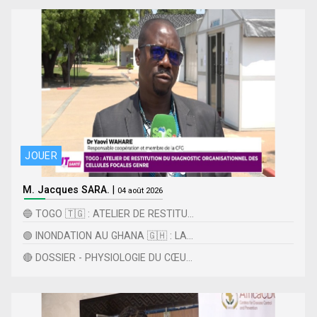
JOUER
M. Jacques SARA.
|
04 août 2026
🔵 TOGO 🇹🇬 : ATELIER DE RESTITU...
🟢 INONDATION AU GHANA 🇬🇭 : LA...
🔴 DOSSIER - PHYSIOLOGIE DU CŒU...