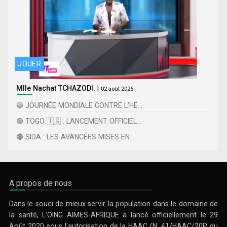
JOUER
Mlle Nachat TCHAZODI.
|
02 août 2026
🔵 JOURNÉE MONDIALE CONTRE L’HÉ...
🟢 TOGO 🇹🇬 : LANCEMENT OFFICIEL...
🔴 SIDA : LES AVANCÉES MISES EN...
A propos de nous
Dans le souci de mieux servir la population dans le domaine de
la santé, L’OING AIMES-AFRIQUE a lancé officiellement le 29
Août 2020 sous l’autorisation de la HAAC (N. 41/HAAC/20P du