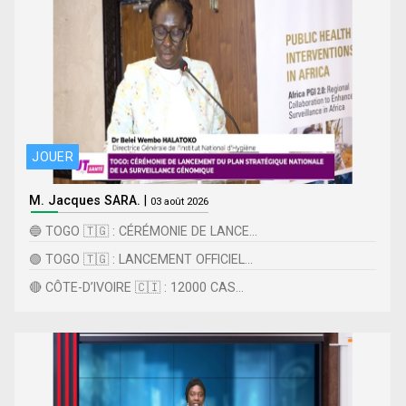
JOUER
M. Jacques SARA.
|
03 août 2026
🔵 TOGO 🇹🇬 : CÉRÉMONIE DE LANCE...
🟢 TOGO 🇹🇬 : LANCEMENT OFFICIEL...
🔴 CÔTE-D’IVOIRE 🇨🇮 : 12000 CAS...