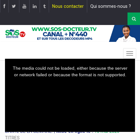
Nous contacter
Qui sommes-nous ?
This
The media could not be loaded, either because the server
is
or network failed or because the format is not supported.
a
modal
window.
Le RÉTROSPECTIVE DES GRANDES LIGNES DE L’ACTUALITÉ
SANTÉ DE LA SEMAINE. |
Mise en ligne le :
10 mai 2026
TITRES