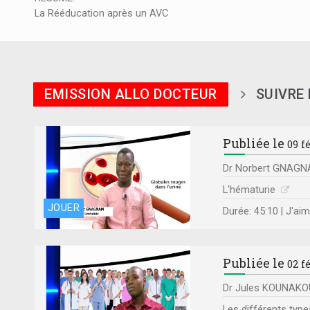
La Rééducation après un AVC
EMISSION ALLO DOCTEUR
SUIVRE
Publiée le
09 f
Dr Norbert GNAGNA
L'hématurie
JOUER
Durée: 45:10 | J'a
Publiée le
02 f
Dr Jules KOUNAKOU
Les différents type