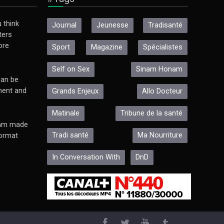
 think
Journal
Jeunesse
Tradisanté
ters
ore
Sport
Magazine
Spécialistes
Self on Sex
Sinam Honam
an be
ment and
Grands Enjeux
Allo Docteur
Matinale
Tribune de la santé
ram made
Tradi santé
Ma Nourriture
format
In Conversation With
DnD