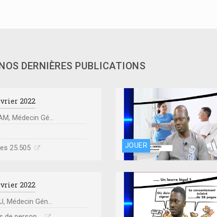
 NOS DERNIÈRES PUBLICATIONS
évrier 2022
M, Médecin Gé...
JOUER
imes 25.505
évrier 2022
, Médecin Gén...
s de person...