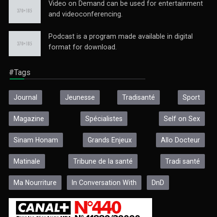
Video on Demand can be used for entertainment
and videoconferencing.
Podcast is a program made available in digital
format for download.
#Tags
Journal
Jeunesse
Tradisanté
Sport
Magazine
Spécialistes
Self on Sex
Sinam Honam
Grands Enjeux
Allo Docteur
Matinale
Tribune de la santé
Tradi santé
Ma Nourriture
In Conversation With
DnD