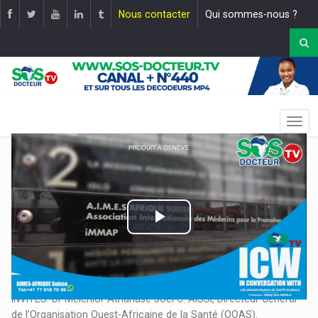
Nous contacter
Qui sommes-nous ?
Play
Video
EMISSION: LES ENJEUX ET LES GRANDS DÉFIS DE SANTÉ DANS
L'ESPACE CEDEAO. |
Mise en ligne le :
18 juin 2024
INVITES: Dr Melchior Athanase Joël C. AISSI, Directeur Général
de l’Organisation Ouest-Africaine de la Santé (OOAS).