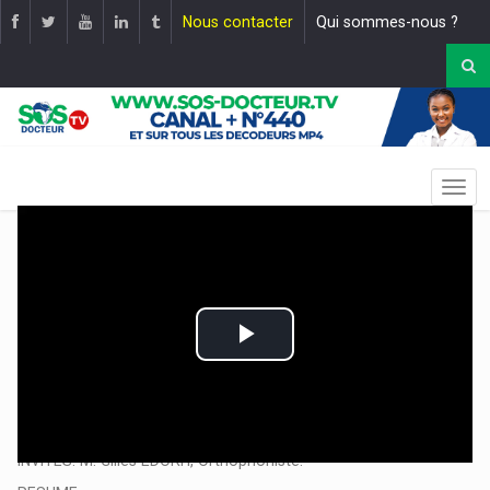
Nous contacter
Qui sommes-nous ?
Play
Video
EMISSION: L’AUTISME : SURVIE ET ÉPANOUISSEMENT. |
Mise en
ligne le :
09 avril 2024
INVITES: M. Gilles EDORH, Orthophoniste.