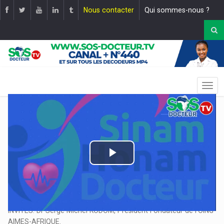
Nous contacter
Qui sommes-nous ?
Play
Video
EMISSION: TAGBA Awade, le retour en famille |
Mise en ligne
le :
13 février 2022
INVITES: Dr Serge Michel KODOM, Président Fondateur de l’OING
AIMES-AFRIQUE.