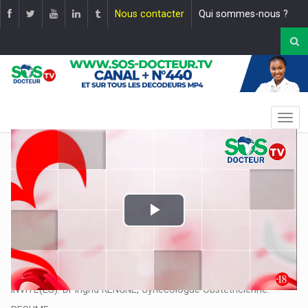
Nous contacter
Qui sommes-nous ?
Play
Video
EMISSION: ACCOUCHEMENT: QU'EST-CE QU'UNE ÉPISIOTOMIE ? |
Mise en ligne le :
16 mai 2025
INVITE(ES): Dr Ingrid KENGNE, Gynécologue Obstétricienne.