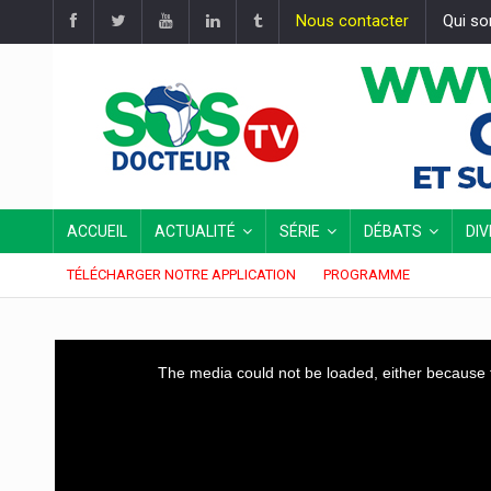
Nous contacter
Qui s
ACCUEIL
ACTUALITÉ
SÉRIE
DÉBATS
DI
TÉLÉCHARGER NOTRE APPLICATION
PROGRAMME
This
The media could not be loaded, either because t
is
a
modal
window.