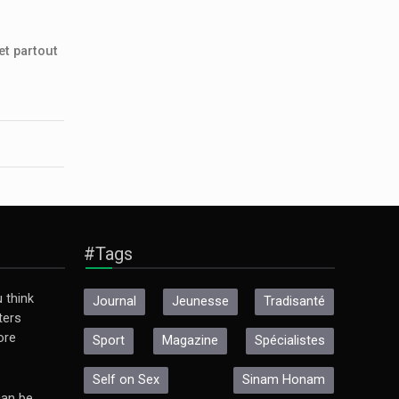
et partout
#Tags
 think
Journal
Jeunesse
Tradisanté
ters
ore
Sport
Magazine
Spécialistes
Self on Sex
Sinam Honam
an be