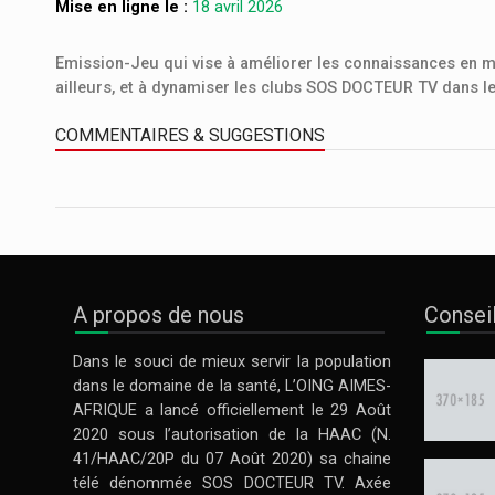
Mise en ligne le :
18 avril 2026
Emission-Jeu qui vise à améliorer les connaissances en ma
ailleurs, et à dynamiser les clubs SOS DOCTEUR TV dans le
COMMENTAIRES & SUGGESTIONS
A propos de nous
Consei
Dans le souci de mieux servir la population
dans le domaine de la santé, L’OING AIMES-
AFRIQUE a lancé officiellement le 29 Août
2020 sous l’autorisation de la HAAC (N.
41/HAAC/20P du 07 Août 2020) sa chaine
télé dénommée SOS DOCTEUR TV. Axée