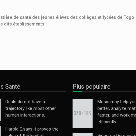
tière de santé des jeunes élèves des collèges et lycées de Togo 
s dits établissements
ls Santé
Plus populaire
Deals do not have a
Music may help you
trajectory like most other
better, analyze mat
human interactions.
faster, and work m
efficiently.
Harold E.says it proves the
value of the kind of
Video on Demand c