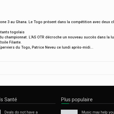
zone 3 au Ghana. Le Togo présent dans la compétition avec deux c
tants togolais
e du championnat. L'AS OTR décroche un nouveau succès dans la lu
oile Filante.
erviers du Togo, Patrice Neveu ce lundi après-midi...
ls Santé
Plus populaire
Deals do not have a
Music may help you