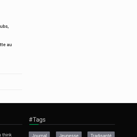
lubs,
tte au
#Tags
 think
Journal
Jeunesse
Tradisanté