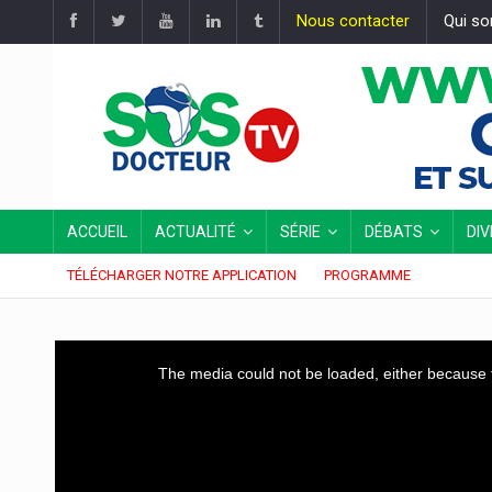
Nous contacter
Qui s
ACCUEIL
ACTUALITÉ
SÉRIE
DÉBATS
DI
TÉLÉCHARGER NOTRE APPLICATION
PROGRAMME
This
The media could not be loaded, either because t
is
a
modal
window.