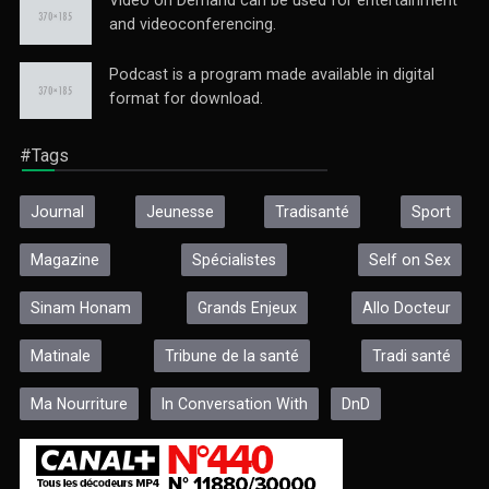
Video on Demand can be used for entertainment
and videoconferencing.
Podcast is a program made available in digital
format for download.
#Tags
Journal
Jeunesse
Tradisanté
Sport
Magazine
Spécialistes
Self on Sex
Sinam Honam
Grands Enjeux
Allo Docteur
Matinale
Tribune de la santé
Tradi santé
Ma Nourriture
In Conversation With
DnD