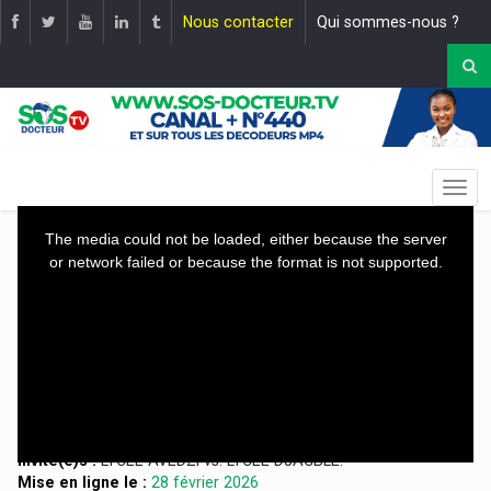
Nous contacter
Qui sommes-nous ?
This
The media could not be loaded, either because the server
is
or network failed or because the format is not supported.
a
modal
window.
EMISSION: GENIE IMHOTEP
THEME:
GÉNIE IMHOTEP DU 28-02-2026.
Invité(e)s :
LYCÉE AVÉDZI vs. LYCÉE DJAGBLÉ.
Mise en ligne le :
28 février 2026