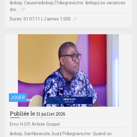
&nbsp; Causerie&nbsp;Th&egrave;me: &nbsp;Les vacances
doi...
Durée: 01:07:11 | J'aimes 1.005
JOUER
Publiée le
31 juillet 2026
Erno H.O.P, Artiste Gospel.
&nbsp; Sant&eacute; buzzTh&egrave;me: Quand un