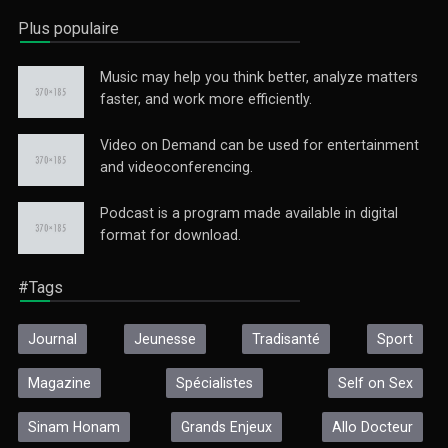
Plus populaire
Music may help you think better, analyze matters
faster, and work more efficiently.
Video on Demand can be used for entertainment
and videoconferencing.
Podcast is a program made available in digital
format for download.
#Tags
Journal
Jeunesse
Tradisanté
Sport
Magazine
Spécialistes
Self on Sex
Sinam Honam
Grands Enjeux
Allo Docteur