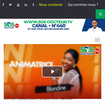
Nous contacter
Qui sommes-nous ?
Play
Video
EMISSION: PLATEAU DU BIEN-ÊTRE DU 28-03-2025 - FIN DE LA
SAISON. |
Mise en ligne le :
28 mars 2025
INVITES: ALIGBO Essè François, Chef cuisinier.