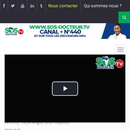
Nous contacter
Qui sommes-nous ?
Play
Video
THEME: SAUCE D'OSEILLE DE GUINÉE ACCOMPAGNÉE DE LA
PÂTE |
Mise en ligne le :
12 juillet 2025
INVITES: TIEM Angel, Chef cuisinier