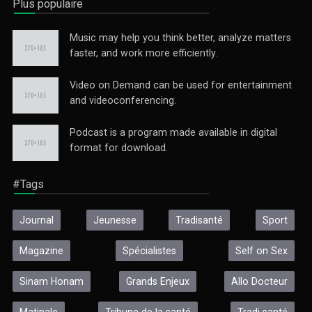
Plus populaire
Music may help you think better, analyze matters
faster, and work more efficiently.
Video on Demand can be used for entertainment
and videoconferencing.
Podcast is a program made available in digital
format for download.
#Tags
Journal
Jeunesse
Tradisanté
Sport
Magazine
Spécialistes
Self on Sex
Sinam Honam
Grands Enjeux
Allo Docteur
Matinale
Tribune de la santé
Tradi santé