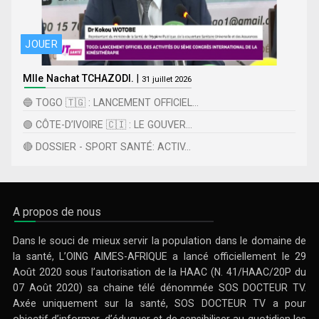
JOUER
Mlle Nachat TCHAZODI.
|
31 juillet 2026
🔵 TOGO 🇹🇬 : LANCEMENT OFFICIEL...
🟢 CÔTE-D’IVOIRE 🇨🇮 : LE GOUVER...
🔴 DOSSIER - SPORT SANTÉ: ACTIV...
A propos de nous
Dans le souci de mieux servir la population dans le domaine de
la santé, L’OING AIMES-AFRIQUE a lancé officiellement le 29
Août 2020 sous l’autorisation de la HAAC (N. 41/HAAC/20P du
07 Août 2020) sa chaine télé dénommée SOS DOCTEUR TV.
Axée uniquement sur la santé, SOS DOCTEUR TV a pour
objectif d’informer, d’éduquer et de sensibiliser au quotidien les