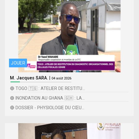
JOUER
M. Jacques SARA.
|
04 août 2026
🔵 TOGO 🇹🇬 : ATELIER DE RESTITU...
🟢 INONDATION AU GHANA 🇬🇭 : LA...
🔴 DOSSIER - PHYSIOLOGIE DU CŒU...