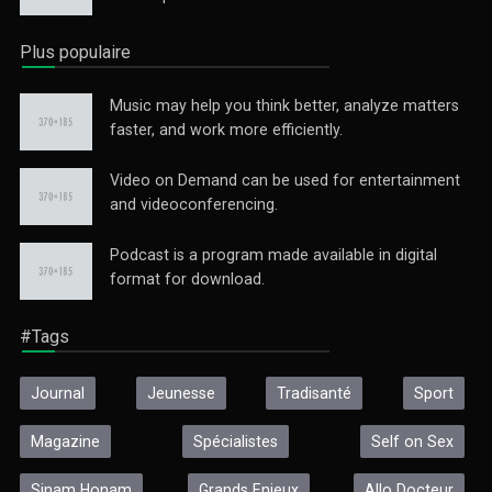
Plus populaire
Music may help you think better, analyze matters
faster, and work more efficiently.
Video on Demand can be used for entertainment
and videoconferencing.
Podcast is a program made available in digital
format for download.
#Tags
Journal
Jeunesse
Tradisanté
Sport
Magazine
Spécialistes
Self on Sex
Sinam Honam
Grands Enjeux
Allo Docteur