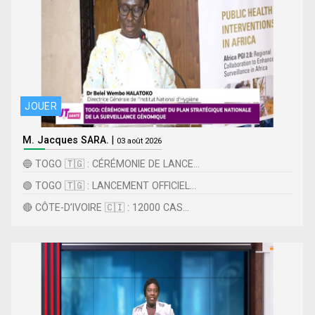
JOUER
M. Jacques SARA.
|
03 août 2026
🔵 TOGO 🇹🇬 : CÉRÉMONIE DE LANCE...
🟢 TOGO 🇹🇬 : LANCEMENT OFFICIEL...
🔴 CÔTE-D’IVOIRE 🇨🇮 : 12000 CAS...