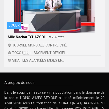
JOUER
Mlle Nachat TCHAZODI.
|
02 août 2026
🔵 JOURNÉE MONDIALE CONTRE L’HÉ...
🟢 TOGO 🇹🇬 : LANCEMENT OFFICIEL...
🔴 SIDA : LES AVANCÉES MISES EN...
A propos de nous
Dans le souci de mieux servir la population dans le domaine de
la santé, L’OING AIMES-AFRIQUE a lancé officiellement le 29
Août 2020 sous l’autorisation de la HAAC (N. 41/HAAC/20P du
07 Août 2020) sa chaine télé dénommée SOS DOCTEUR TV.