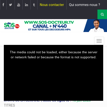
Nous contacter
Qui sommes-nous ?
This
The media could not be loaded, either because the server
is
or network failed or because the format is not supported.
a
modal
window.
Le RÉTROSPECTIVE DES GRANDES LIGNES DE L’ACTUALITÉ
SANTÉ DE LA SEMAINE. |
Mise en ligne le :
15 juin 2025
TITRES