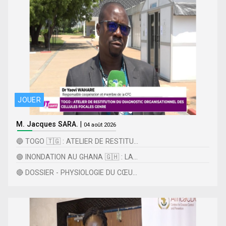
JOUER
M. Jacques SARA.
|
04 août 2026
🔵 TOGO 🇹🇬 : ATELIER DE RESTITU...
🟢 INONDATION AU GHANA 🇬🇭 : LA...
🔴 DOSSIER - PHYSIOLOGIE DU CŒU...