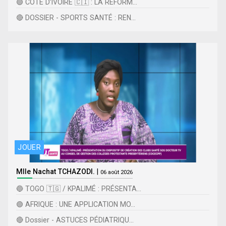
🟢 CÔTE D’IVOIRE 🇨🇮 : LA RÉFORM...
🔴 DOSSIER - SPORTS SANTÉ : REN...
JOUER
Mlle Nachat TCHAZODI.
|
06 août 2026
🔵 TOGO 🇹🇬 / KPALIMÉ : PRÉSENTA...
🟢 AFRIQUE : UNE APPLICATION MO...
🔴 Dossier - ASTUCES PÉDIATRIQU...