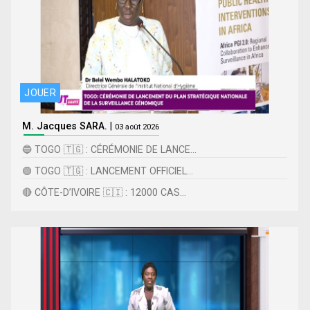
JOUER
M. Jacques SARA.
|
03 août 2026
🔵 TOGO 🇹🇬 : CÉRÉMONIE DE LANCE...
🟢 TOGO 🇹🇬 : LANCEMENT OFFICIEL...
🔴 CÔTE-D’IVOIRE 🇨🇮 : 12000 CAS...