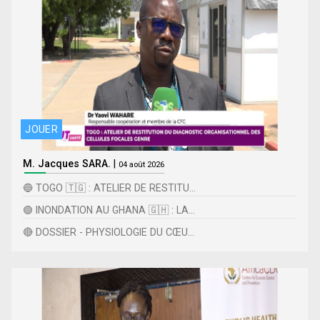
JOUER
M. Jacques SARA.
|
04 août 2026
🔵 TOGO 🇹🇬 : ATELIER DE RESTITU...
🟢 INONDATION AU GHANA 🇬🇭 : LA...
🔴 DOSSIER - PHYSIOLOGIE DU CŒU...