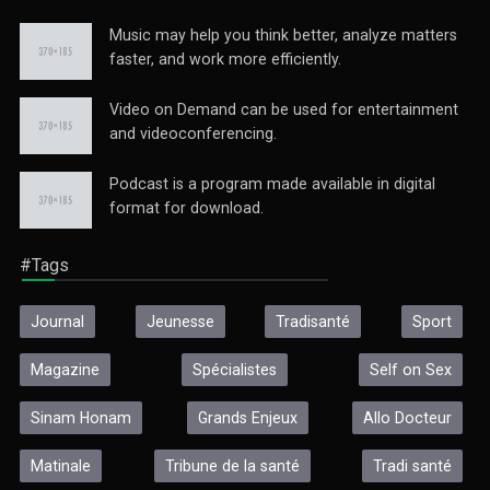
Music may help you think better, analyze matters
faster, and work more efficiently.
Video on Demand can be used for entertainment
and videoconferencing.
Podcast is a program made available in digital
format for download.
#Tags
Journal
Jeunesse
Tradisanté
Sport
Magazine
Spécialistes
Self on Sex
Sinam Honam
Grands Enjeux
Allo Docteur
Matinale
Tribune de la santé
Tradi santé