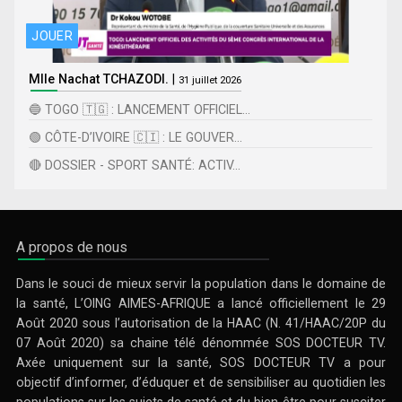
JOUER
Mlle Nachat TCHAZODI.
|
31 juillet 2026
🔵 TOGO 🇹🇬 : LANCEMENT OFFICIEL...
🟢 CÔTE-D’IVOIRE 🇨🇮 : LE GOUVER...
🔴 DOSSIER - SPORT SANTÉ: ACTIV...
A propos de nous
Dans le souci de mieux servir la population dans le domaine de
la santé, L’OING AIMES-AFRIQUE a lancé officiellement le 29
Août 2020 sous l’autorisation de la HAAC (N. 41/HAAC/20P du
07 Août 2020) sa chaine télé dénommée SOS DOCTEUR TV.
Axée uniquement sur la santé, SOS DOCTEUR TV a pour
objectif d’informer, d’éduquer et de sensibiliser au quotidien les
populations sur les sujets de santé et du bien-être pour susciter