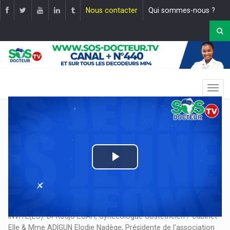
Nous contacter
Qui sommes-nous ?
Play
Video
EMISSION: LA CHARGE MENTALE DE L'ENDOMÉTRIOSE. |
Mise
en ligne le :
06 décembre 2025
INVITE(ES): Dr Kodjo EGAH, Gynécologue Obstétricien / Cabinet
Elle & Mme ADIGUN Elodie Nadège, Présidente de l'association