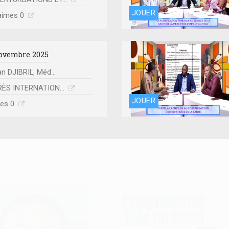
JOUER
'aimes 0
ovembre 2025
 DJIBRIL, Méd...
ÈS INTERNATION...
JOUER
mes 0