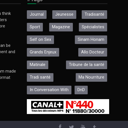
 think
Journal
Jeunesse
Tradisanté
ters
ore
Sport
Magazine
Spécialistes
Self on Sex
Sinam Honam
an be
ment and
Grands Enjeux
Allo Docteur
Matinale
Tribune de la santé
ram made
Tradi santé
Ma Nourriture
format
In Conversation With
DnD