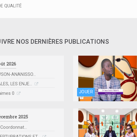
DE QUALITÉ
UIVRE NOS DERNIÈRES PUBLICATIONS
oût 2026
WSON-ANANISSO...
LES, LES ENJE...
JOUER
'aimes 0
écembre 2025
 Coordonnat...
ERTURBATIONS ET...