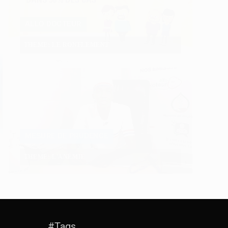
ALLO DOCTEUR
THEME: LE RONFLEMENT
MESURE DE PRUDENCE
THEME: L'ANÉMIE
#Tags