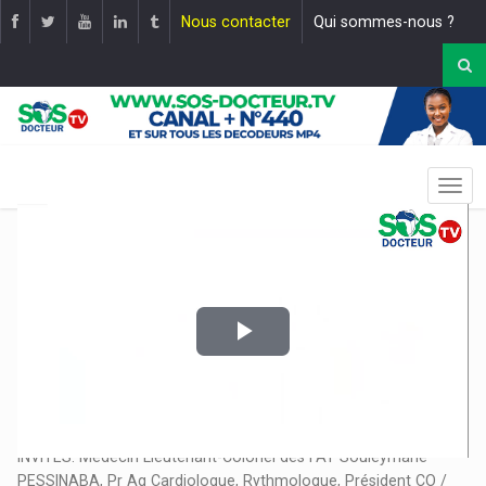
Nous contacter
Qui sommes-nous ?
Play
Video
EMISSION: LES CARDIOLOGUES AU SERVICE DE LA
COMMUNAUTÉ. |
Mise en ligne le :
22 juin 2025
INVITES: Médecin Lieutenant-Colonel des FAT Souleymane
PESSINABA, Pr Ag Cardiologue, Rythmologue, Président CO /